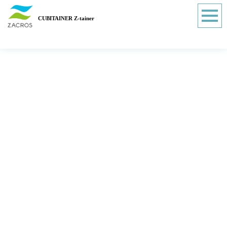
CUBITAINER Z-tainer
Column
コラム
TOP
|
コラム
|
template.detail
[%title%]
[%lead%]
[%list_start%]
[%list_end%]
[%article%]